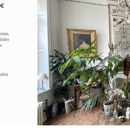
 €
Junia,
ilier
de
salon