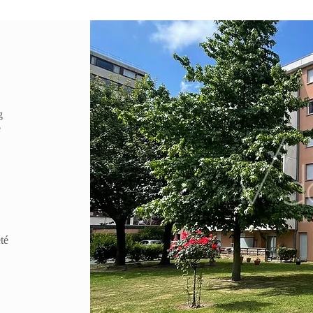
g
e
té